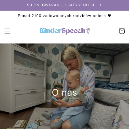
Przejdź
90 DNI GWARANCJI SATYSFAKCJI
do
treści
K
Ponad 2100 zadowolonych rodziców poleca ❤️
o
s
z
y
k
O nas